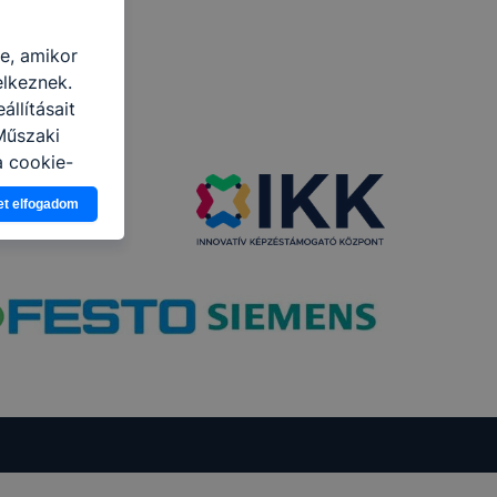
re, amikor
elkeznek.
llításait
Műszaki
a cookie-
latban,
et elfogadom
elyik
atja
ikapcsolni a
ásának a
 elfogadja
t, hogy
k
 nem
 a honlap a