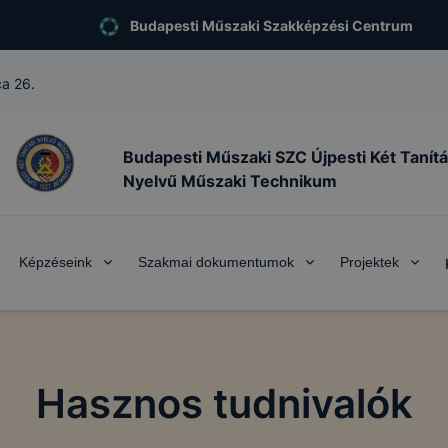
Budapesti Műszaki Szakképzési Centrum
ca 26.
Budapesti Műszaki SZC Újpesti Két Tanítá
Nyelvű Műszaki Technikum
Képzéseink
Szakmai dokumentumok
Projektek
Hasznos tudnivalók