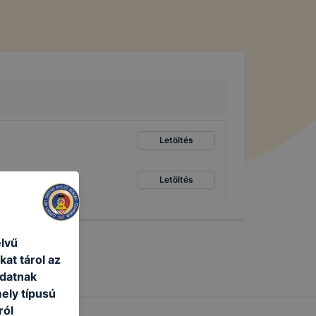
Letöltés
Letöltés
elvű
at tárol az
adatnak
ely típusú
ról