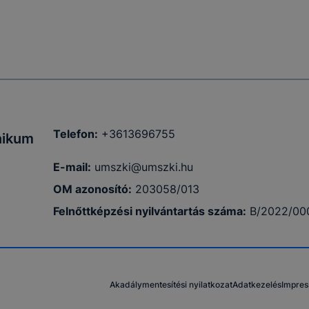
Telefon:
+3613696755
nikum
E-mail:
umszki@umszki.hu
OM azonosító:
203058/013
Felnőttképzési nyilvántartás száma:
B/2022/00
Akadálymentesítési nyilatkozat
Adatkezelés
Impre