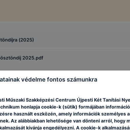
töndíjra (2025)
-ösztöndíj 2025.pdf
ndíjra.pdf
atainak védelme fontos számunkra
ti Műszaki Szakképzési Centrum Újpesti Két Tanítási Ny
chnikum honlapja cookie-k (sütik) formájában információk
ésre használt eszközén, amely információk személyes 
nek. Az alábbiakban lehetősége van dönteni arról, hogy m
lkalmazását kívánja engedélyezni. A cookie-k alkalmazásá