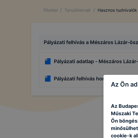
/
/
Főoldal
Tanulóinknak
Hasznos tudnivalók
Pályázati felhívás a Mészáros Lázár-ösz
Pályázati adatlap - Mészáros Lázár
Pályázati felhívás honvédelmi ösztö
Az Ön ad
Az Budapes
Műszaki Te
Ön böngész
minősülhet
cookie-k a