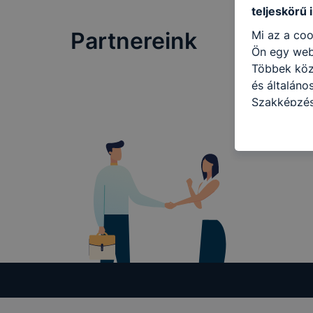
teljeskörű 
Partnereink
Mi az a coo
Ön egy web
Többek közö
és általáno
Szakképzés
kat a követ
hogyan hasz
részeit lát
biztosítsun
oldalunkat,
cookie-kat
változtatás
a cookie-ka
mivel a coo
megkönnyít
megakadályo
lesznek kép