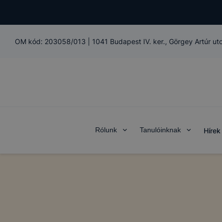
OM kód:
203058/013
|
1041 Budapest IV. ker., Görgey Artúr ut
Rólunk
Tanulóinknak
Hírek