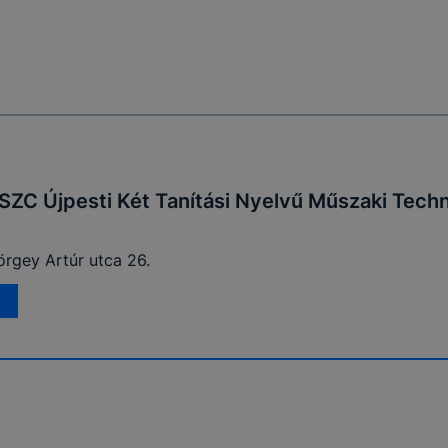
 eltérően fog működni böngészőjében.
SZC Újpesti Két Tanítási Nyelvű Műszaki Tech
örgey Artúr utca 26.
A