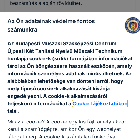
beszámítás alapján rövidülhet.
A szakképzés feladata, hogy széles ágazati-
Az Ön adatainak védelme fontos
szakmai alaptudást és a foglalkoztatók által
elvárt kompetenciákat adjon.
számunkra
Miért jó felnőttként új szakmát tanulni?
Az Budapesti Műszaki Szakképzési Centrum
Az élethosszig tartó tanulás jegyében lehetőség
Újpesti Két Tanítási Nyelvű Műszaki Technikum
van arra, hogy munka és család mellett is
honlapja cookie-k (sütik) formájában információkat
átképezzék vagy továbbképezzék magukat az
tárol az Ön böngészésre használt eszközén, amely
emberek. A szakképző intézménynek lehetősége
információk személyes adatnak minősülhetnek. Az
van arra, hogy a képzésre jelentkezők előzetes
alábbiakban lehetősége van dönteni arról, hogy
tudását felmérje, korábban szerzett
mely típusú cookie-k alkalmazását kívánja
munkatapasztalatait figyelembe vegye. Ez által
engedélyezni. A cookie-k alkalmazásáról
lényegesen hatékonyabb, differenciáltabb lehet a
teljeskörű információkat a
Cookie tájékoztatóban
képzés, és a képzési idő is jelentősen lerövidülhet.
talál.
Mi az a cookie? A cookie egy kis fájl, amely akkor
kerül a számítógépre, amikor Ön egy webhelyet
Technikum:
látogat meg. A cookie-k számtalan funkcióval