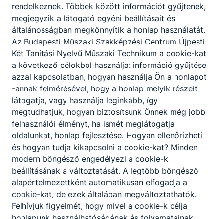
rendelkeznek. Többek között információt gyűjtenek,
A technikum kizárólag szakmai vizsgára
megjegyzik a látogató egyéni beállításait és
felkészítő képzéseire érettségi végzettséggel
általánosságban megkönnyítik a honlap használatát.
lehet jelentkezni. A képzési idő főszabály
Az Budapesti Műszaki Szakképzési Centrum Újpesti
szerint 2 év, de a fent leírtak szerint rövidebb
Két Tanítási Nyelvű Műszaki Technikum a cookie-kat
is lehet. A képzés ágazati alapoktatásból és
a következő célokból használja: információ gyűjtése
szakirányú oktatásból áll. Utóbbi a képzésben
azzal kapcsolatban, hogyan használja Ön a honlapot
részt vevőt foglalkoztató vállalatnál is
-annak felmérésével, hogy a honlap melyik részeit
történhet, munkaszerződése megfelelő
látogatja, vagy használja leginkább, így
módosításával. A szakmai vizsga sikeres
megtudhatjuk, hogyan biztosítsunk Önnek még jobb
teljesítésével államilag elismert
felhasználói élményt, ha ismét meglátogatja
szakképzettséget igazoló oklevelet szerezhet
oldalunkat, honlap fejlesztése. Hogyan ellenőrizheti
a tanuló, illetve a képzésben részt vevő.
és hogyan tudja kikapcsolni a cookie-kat? Minden
modern böngésző engedélyezi a cookie-k
beállításának a változtatását. A legtöbb böngésző
alapértelmezettként automatikusan elfogadja a
cookie-kat, de ezek általában megváltoztathatók.
Szakképző iskola:
Felhívjuk figyelmét, hogy mivel a cookie-k célja
A szakképző iskola kizárólag szakmai
honlapunk használhatóságának és folyamatainak