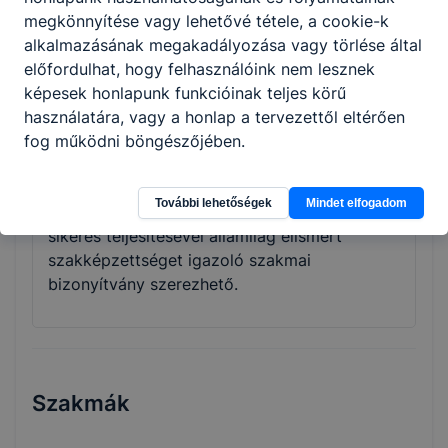
vizsgára felkészítő képzéseire azok
megkönnyítése vagy lehetővé tétele, a cookie-k
jelentkezhetnek, akik legalább a középiskola
alkalmazásának megakadályozása vagy törlése által
tizedik évfolyamát elvégezték. A képzési idő
előfordulhat, hogy felhasználóink nem lesznek
főszabály szerint 2 év, de a fent leírtak
képesek honlapunk funkcióinak teljes körű
tükrében rövidebb is lehet. A képzés ágazati
használatára, vagy a honlap a tervezettől eltérően
alapoktatásból és szakirányú oktatásból áll.
fog működni böngészőjében.
Utóbbi a képzésben részt vevőt foglalkoztató
vállalatnál is történhet, munkaszerződése
További lehetőségek
Mindet elfogadom
megfelelő módosításával. A szakmai vizsga
sikeres teljesítésével államilag elismert
szakképzettséget igazoló szakmai
bizonyítvány szerezhető.
Szakmák