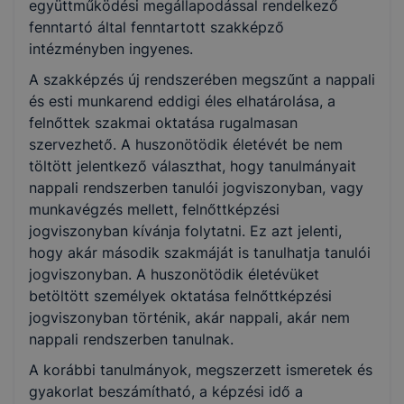
együttműködési megállapodással rendelkező
fenntartó által fenntartott szakképző
intézményben ingyenes.
A szakképzés új rendszerében megszűnt a nappali
és esti munkarend eddigi éles elhatárolása, a
felnőttek szakmai oktatása rugalmasan
szervezhető. A huszonötödik életévét be nem
töltött jelentkező választhat, hogy tanulmányait
nappali rendszerben tanulói jogviszonyban, vagy
munkavégzés mellett, felnőttképzési
jogviszonyban kívánja folytatni. Ez azt jelenti,
hogy akár második szakmáját is tanulhatja tanulói
jogviszonyban. A huszonötödik életévüket
betöltött személyek oktatása felnőttképzési
jogviszonyban történik, akár nappali, akár nem
nappali rendszerben tanulnak.
A korábbi tanulmányok, megszerzett ismeretek és
gyakorlat beszámítható, a képzési idő a