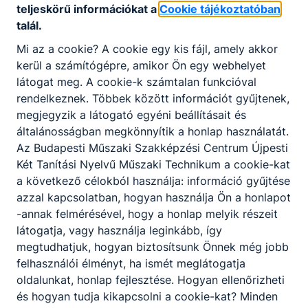
teljeskörű információkat a
Cookie tájékoztatóban
összefüggésben
talál.
Letöltés
Mi az a cookie? A cookie egy kis fájl, amely akkor
Kiküldetési szabályzat
kerül a számítógépre, amikor Ön egy webhelyet
látogat meg. A cookie-k számtalan funkcióval
Letöltés
rendelkeznek. Többek között információt gyűjtenek,
megjegyzik a látogató egyéni beállításait és
Bántalmazási esetek kivizsgálása eljárásrend
általánosságban megkönnyítik a honlap használatát.
Letöltés
Az Budapesti Műszaki Szakképzési Centrum Újpesti
Két Tanítási Nyelvű Műszaki Technikum a cookie-kat
a következő célokból használja: információ gyűjtése
Mesterséges intelligencia használati szabályzat
azzal kapcsolatban, hogyan használja Ön a honlapot
-annak felmérésével, hogy a honlap melyik részeit
Letöltés
látogatja, vagy használja leginkább, így
megtudhatjuk, hogyan biztosítsunk Önnek még jobb
felhasználói élményt, ha ismét meglátogatja
oldalunkat, honlap fejlesztése. Hogyan ellenőrizheti
és hogyan tudja kikapcsolni a cookie-kat? Minden