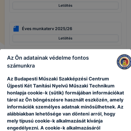
Letöltés
Éves munkaterv 2025/26
Letöltés
Az Ön adatainak védelme fontos
Adatkezelési szabályzat
számunkra
Letöltés
Az Budapesti Műszaki Szakképzési Centrum
Ágazati alapvizsga eljárásrend
Újpesti Két Tanítási Nyelvű Műszaki Technikum
honlapja cookie-k (sütik) formájában információkat
Letöltés
tárol az Ön böngészésre használt eszközén, amely
információk személyes adatnak minősülhetnek. Az
Iratkezelési szabályzat
alábbiakban lehetősége van dönteni arról, hogy
Letöltés
mely típusú cookie-k alkalmazását kívánja
engedélyezni. A cookie-k alkalmazásáról
Eljárásrend belföldi és külföldi kirándulásokkal