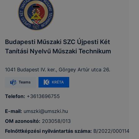
Budapesti Műszaki SZC Újpesti Két
Tanítási Nyelvű Műszaki Technikum
1041 Budapest IV. ker., Görgey Artúr utca 26.
Teams
KRÉTA
Telefon:
+3613696755
E-mail:
umszki@umszki.hu
OM azonosító:
203058/013
Felnőttképzési nyilvántartás száma:
B/2022/000114