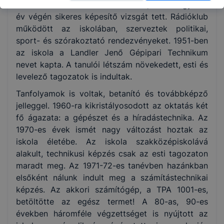
oklevelet szerezhetett az a tanuló, aki a negyedik
év végén sikeres képesítő vizsgát tett. Rádióklub
működött az iskolában, szerveztek politikai,
sport- és szórakoztató rendezvényeket. 1951-ben
az iskola a Landler Jenő Gépipari Technikum
nevet kapta. A tanulói létszám növekedett, esti és
levelező tagozatok is indultak.
Tanfolyamok is voltak, betanító és továbbképző
jelleggel. 1960-ra kikristályosodott az oktatás két
fő ágazata: a gépészet és a híradástechnika. Az
1970-es évek ismét nagy változást hoztak az
iskola életébe. Az iskola szakközépiskolává
alakult, technikusi képzés csak az esti tagozaton
maradt meg. Az 1971-72-es tanévben hazánkban
elsőként nálunk indult meg a számítástechnikai
képzés. Az akkori számítógép, a TPA 1001-es,
betöltötte az egész termet! A 80-as, 90-es
években háromféle végzettséget is nyújtott az