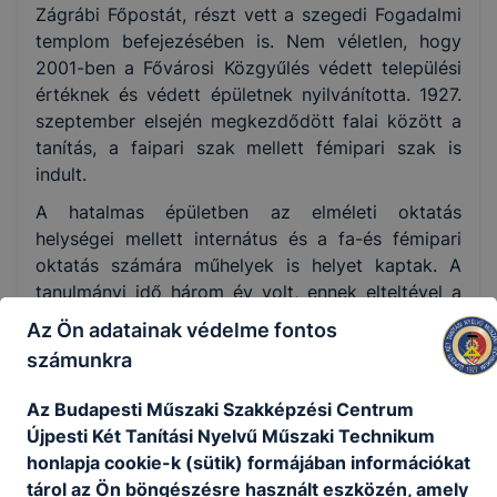
Zágrábi Főpostát, részt vett a szegedi Fogadalmi
templom befejezésében is. Nem véletlen, hogy
2001-ben a Fővárosi Közgyűlés védett települési
értéknek és védett épületnek nyilvánította. 1927.
szeptember elsején megkezdődött falai között a
tanítás, a faipari szak mellett fémipari szak is
indult.
A hatalmas épületben az elméleti oktatás
helységei mellett internátus és a fa-és fémipari
oktatás számára műhelyek is helyet kaptak. A
tanulmányi idő három év volt, ennek elteltével a
növendékek végbizonyítványt nyertek, mely
Az Ön adatainak védelme fontos
munkakönyv váltására, és egy év szakmai
számunkra
gyakorlat után a mesterség önálló űzésére
jogosított. Az esti órákban felnőttoktatás folyt;
Az Budapesti Műszaki Szakképzési Centrum
ipari továbbképző és képesítő, továbbá
Újpesti Két Tanítási Nyelvű Műszaki Technikum
mesterképző tanfolyamokat szerveztek, számos
honlapja cookie-k (sütik) formájában információkat
területen. Színesítették az iskola életét a
tárol az Ön böngészésre használt eszközén, amely