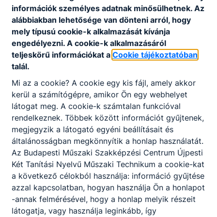
különböző ünnepélyek, melyek a történelem
információk személyes adatnak minősülhetnek. Az
változásaival együtt változtak, egyedül március
alábbiakban lehetősége van dönteni arról, hogy
15-ét ünnepelték meg minden esztendőben. Sok
mely típusú cookie-k alkalmazását kívánja
tanulmányi kirándulást, gyárlátogatást szerveztek,
engedélyezni. A cookie-k alkalmazásáról
-történelmi, iparművészeti és műszaki tanulmányi
teljeskörű információkat a
Cookie tájékoztatóban
célzattal-. Az iskola jellegének átalakulása 1934-
talál.
35-ös tanévben kezdődött, a fémipar felé
Mi az a cookie? A cookie egy kis fájl, amely akkor
tolódott el, 1941-42-es tanévtől kezdve gépészeti
kerül a számítógépre, amikor Ön egy webhelyet
tagozattal működő felsőipariskolává alakult át,
látogat meg. A cookie-k számtalan funkcióval
melybe bekerülni csak komoly felvételi vizsgával,
rendelkeznek. Többek között információt gyűjtenek,
egy év szakmai gyakorlat után lehetett. 1942-ben
megjegyzik a látogató egyéni beállításait és
költözött épületünkbe a budapesti felsőipariskola
általánosságban megkönnyítik a honlap használatát.
faipari tagozata is. Ebben az évben alakult meg a
Az Budapesti Műszaki Szakképzési Centrum Újpesti
sportkör, az iskolai zenekar, a fiatalok maguk
Két Tanítási Nyelvű Műszaki Technikum a cookie-kat
rendezték az udvart esténként kemény kubikus
a következő célokból használja: információ gyűjtése
munkával, kialakították a sportpályát. Az újpesti
azzal kapcsolatban, hogyan használja Ön a honlapot
gyárak, üzemek, egyszerű újpesti polgárok
-annak felmérésével, hogy a honlap melyik részeit
kisebb-nagyobb ajándékokkal, a tanulásban
látogatja, vagy használja leginkább, így
használható anyagokkal, szemléltető eszközökkel,