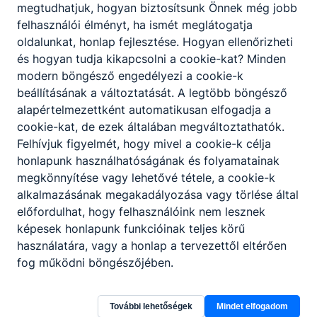
megtudhatjuk, hogyan biztosítsunk Önnek még jobb
műszerekkel, könyvekkel támogatták az iskolát.
felhasználói élményt, ha ismét meglátogatja
Ezután a második világháború nehéz napjai
oldalunkat, honlap fejlesztése. Hogyan ellenőrizheti
következtek. Az iskola dolgozói közül 17 került
és hogyan tudja kikapcsolni a cookie-kat? Minden
különböző harcterekre, hárman hunytak el a
modern böngésző engedélyezi a cookie-k
bombázások következtében. A háború miatt tűz
beállításának a változtatását. A legtöbb böngésző
pusztított, a vízvezeték szétfagyott, a felszerelés,
alapértelmezettként automatikusan elfogadja a
a könyvek nagy része eltűnt vagy megsemmisült.
cookie-kat, de ezek általában megváltoztathatók.
1945-ben az iskolában működött az újpesti orosz
Felhívjuk figyelmét, hogy mivel a cookie-k célja
katonai városparancsnokság. A tanárok és diákok
honlapunk használhatóságának és folyamatainak
közös erőfeszítése teremtett a semmiből újra
megkönnyítése vagy lehetővé tétele, a cookie-k
iskolát. A műhelyben először tanulópadok
alkalmazásának megakadályozása vagy törlése által
készültek. A gyakorlati oktatás keretében
előfordulhat, hogy felhasználóink nem lesznek
javították meg a zárakat, kulcsokat, pótolták a
képesek honlapunk funkcióinak teljes körű
kerítés vasrészeit, rendbe hozták a fűtőtesteket,
használatára, vagy a honlap a tervezettől eltérően
kazánokat, a vízvezetéket. Szemléltető
fog működni böngészőjében.
eszközöket készítettek. Megkezdődött a tanítás.
Az iskola több átszervezés után felvette az
Általános Gépészeti Technikum nevet. Technikusi
További lehetőségek
Mindet elfogadom