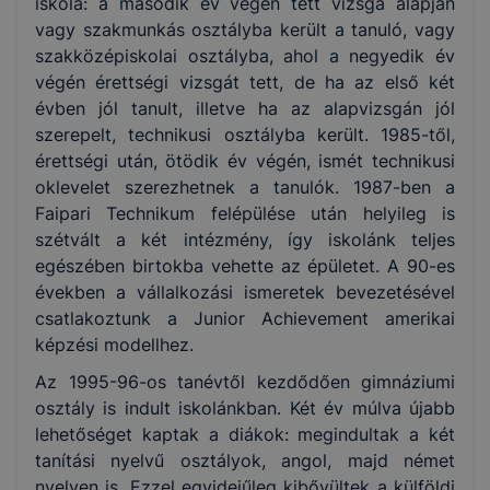
iskola: a második év végén tett vizsga alapján
vagy szakmunkás osztályba került a tanuló, vagy
szakközépiskolai osztályba, ahol a negyedik év
végén érettségi vizsgát tett, de ha az első két
évben jól tanult, illetve ha az alapvizsgán jól
szerepelt, technikusi osztályba került. 1985-től,
érettségi után, ötödik év végén, ismét technikusi
oklevelet szerezhetnek a tanulók. 1987-ben a
Faipari Technikum felépülése után helyileg is
szétvált a két intézmény, így iskolánk teljes
egészében birtokba vehette az épületet. A 90-es
években a vállalkozási ismeretek bevezetésével
csatlakoztunk a Junior Achievement amerikai
képzési modellhez.
Az 1995-96-os tanévtől kezdődően gimnáziumi
osztály is indult iskolánkban. Két év múlva újabb
lehetőséget kaptak a diákok: megindultak a két
tanítási nyelvű osztályok, angol, majd német
nyelven is. Ezzel egyidejűleg kibővültek a külföldi