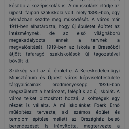
később a középiskolák is. A mi iskolánk elődje az
újpesti faipari szakiskola volt, mely 1895-ben, egy
bérházban kezdte meg működését. A város már
1911-ben elhatározta, hogy új épületet építtet az
intézménynek, de az első világháború
megakadályozta ennek a tervnek a
megvalósítását. 1919-ben az iskola a Brassóból
átjött fafaragó szakiskolások új tagozatával
bővült ki.
Szükség volt az új épületre. A Kereskedelemügyi
Minisztérium és Újpest város képviselőtestülete
tárgyalásainak eredményeképp 1926-ban
megszületett a határozat, felépítik az új iskolát. A
város telket biztosított hozzá, a költségek egy
részét is vállalta. A mi iskolánkat Foerk Ernő
műépítész tervezte, aki számos épület és
templom építése mellett az Országház belső
berendezését is irányította, megtervezte a